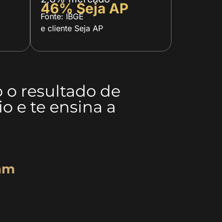
46% Seja AP
Fonte: IBGE
e cliente Seja AP
o o resultado de
o e te ensina a
ram