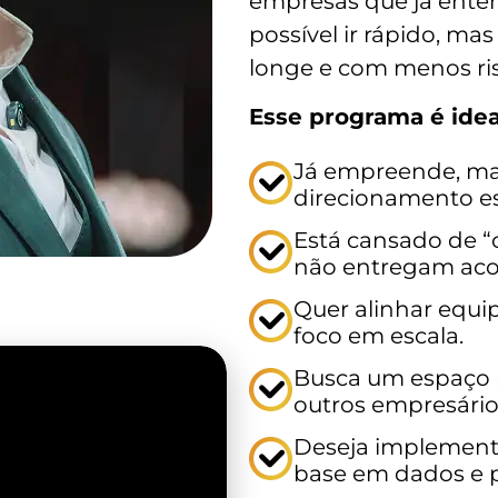
empresas que já ente
possível ir rápido, ma
longe e com menos ris
Esse programa é idea
Já empreende, mas
direcionamento es
Está cansado de “
não entregam a
Quer alinhar equi
foco em escala.
Busca um espaço p
outros empresário
Deseja implement
base em dados e 