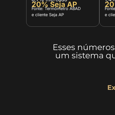
20% Seja AP
20
Fonte: Termômetro ABAD
Fonte
e cliente Seja AP
e cli
Esses números n
um sistema q
Ex