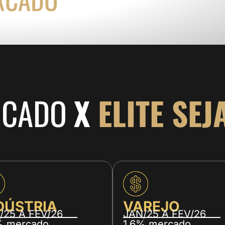
RCADO
X
ELITE SEJ
DÚSTRIA
VAREJO
/25 A FEV/26
JAN/25 A FEV/26
% mercado
1,6% mercado