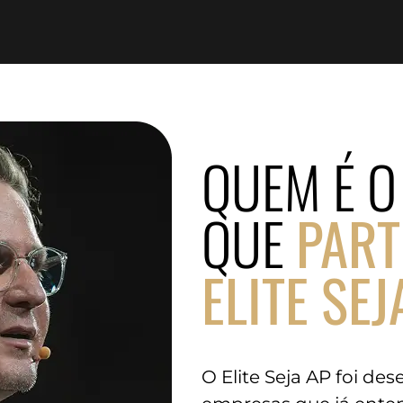
QUEM É O
QUE
PART
ELITE SEJ
O Elite Seja AP foi de