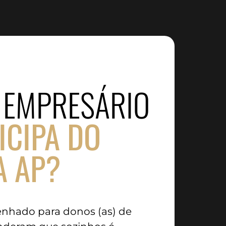
 EMPRESÁRIO
ICIPA DO
A AP?
senhado para donos (as) de