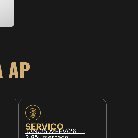
A AP
SERVIÇO
JAN/25 A FEV/26
2,8% mercado