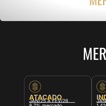
ME
ATACADO
IN
JAN/25 A FEV/26
JAN
8,7% mercado
1,4