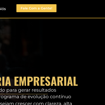
Fale Com a Gente!
Nós
IA EMPRESARIAL
do para gerar resultados
programa de evolução contínuo
ejam crescer com clareza, alta