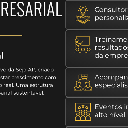
RESARIAL
Consultor
personali
Treiname
resultado
l
da empre
vo da Seja AP, criado
Acompan
star crescimento com
especiali
 real. Uma estrutura
rial sustentável.
Eventos 
alto nível