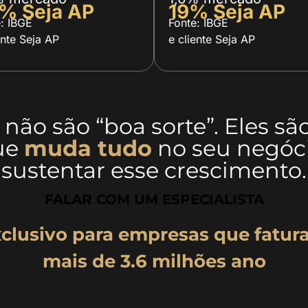
% Seja AP
19% Seja AP
: IBGE
Fonte: IBGE
ente Seja AP
e cliente Seja AP
ão são “boa sorte”. Eles sã
ue
muda tudo
no seu negóci
sustentar esse crescimento.
FALAR COM UM ESPECIALISTA
clusivo para empresas que fatu
mais de 3.6 milhões ano