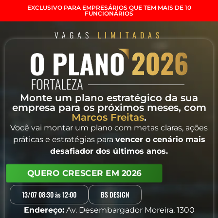
EXCLUSIVO PARA EMPRESÁRIOS QUE TEM MAIS DE 10
FUNCIONÁRIOS
VAGAS
LIMITADAS
Monte um plano estratégico da sua
empresa para os próximos meses, com
Marcos Freitas
.
Você vai montar um plano com metas claras, ações
práticas e estratégias para
vencer o cenário mais
desafiador dos últimos anos.
QUERO CRESCER EM 2026
13/07 08:30 às 12:00
BS DESIGN
Endereço:
Av. Desembargador Moreira, 1300