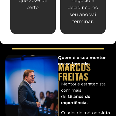
que 2026 dê
negócio e
certo.
decidir como
seu ano vai
terminar.
Quem é o seu mentor
MARCOS
nessa jornada:
FREITAS
Mentor e estrategista
com mais
de
15 anos de
experiência.
Criador do método
Alta