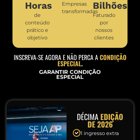
Horas
Bilhões
Empresas
transformadas
de
Faturado
conteúdo
por
prático e
nossos
objetivo
clientes
INSCREVA-SE AGORA E NÃO PERCA A
CONDIÇÃO
ESPECIAL
.
GARANTIR CONDIÇÃO
ESPECIAL
DÉCIMA
EDIÇÃO
DE 2026
1 ingresso extra