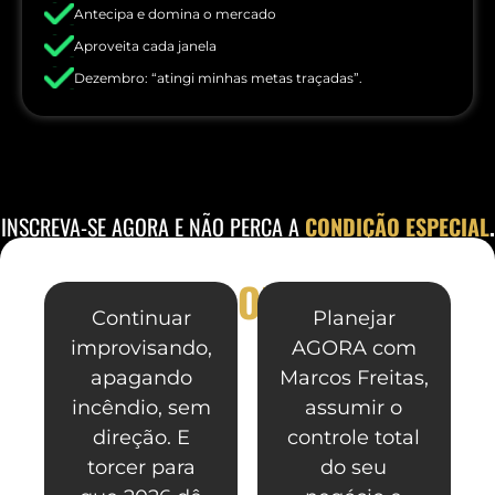
Antecipa e domina o mercado
Aproveita cada janela
Dezembro: “atingi minhas metas traçadas”.
INSCREVA-SE AGORA E NÃO PERCA A
CONDIÇÃO ESPECIAL
.
OU
Continuar
Planejar
improvisando,
AGORA com
apagando
Marcos Freitas,
incêndio, sem
assumir o
direção. E
controle total
torcer para
do seu