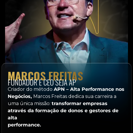
MARCOS FREITAS
FUNDADOR E CEO SEJA AP
Criador do método
APN – Alta Performance nos
Negócios,
Marcos Freitas dedica sua carreira a
uma única missão:
transformar empresas
através da formação de donos e gestores de
alta
performance.