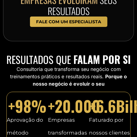
RESULTADOS
FALE COM UM ESPECIALISTA
RESULTADOS QUE
FALAM POR SI
Consultoria que transforma seu negócio com
treinamentos práticos e resultados reais.
Porque o
nosso negócio é evoluir o seu
+
98
%
+
20.000
+
6.6
Bil
Aprovação do
Empresas
Faturado por
método
transformadas
nossos clientes