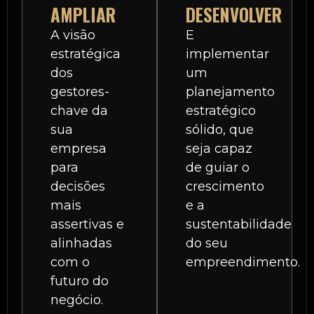
AMPLIAR
DESENVOLVER
A visão
E
estratégica
implementar
dos
um
gestores-
planejamento
chave da
estratégico
sua
sólido, que
empresa
seja capaz
para
de guiar o
decisões
crescimento
mais
e a
assertivas e
sustentabilidade
alinhadas
do seu
com o
empreendimento.
futuro do
negócio.