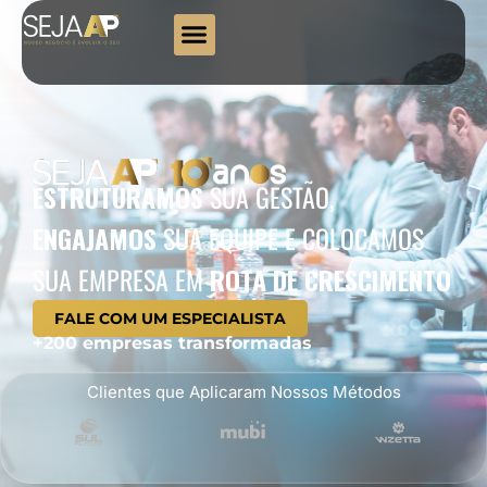
ESTRUTURAMOS
SUA GESTÃO,
ENGAJAMOS
SUA EQUIPE
E COLOCAMOS
SUA EMPRESA EM
ROTA DE CRESCIMENTO
FALE COM UM ESPECIALISTA
+200 empresas transformadas
Clientes que Aplicaram Nossos Métodos