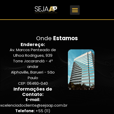
Formações em Gestão
Onde
Estamos
Endereço:
Av. Marcos Penteado de
Ulhoa Rodrigues, 939
Torre Jacarandá - 4º
andar
Alphaville, Barueri - São
Paulo
CEP: 06460-040
Informações de
Contato:
E-mail:
excelenciadocliente@sejaap.com.br
Telefone:
+55 (11)