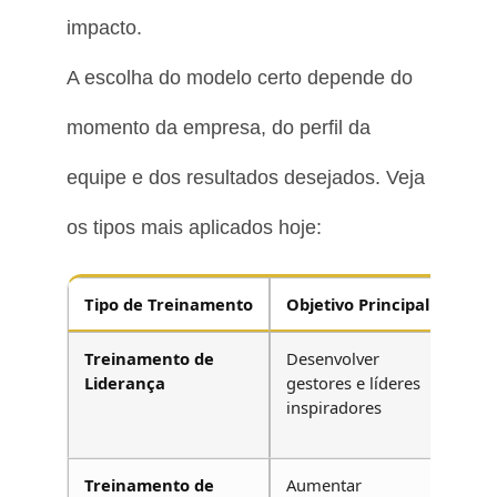
impacto.
A escolha do modelo certo depende do
momento da empresa, do perfil da
equipe e dos resultados desejados. Veja
os tipos mais aplicados hoje:
Tipo de Treinamento
Objetivo Principal
Imp
Treinamento de
Desenvolver
Melh
Liderança
gestores e líderes
tom
inspiradores
deci
cult
Treinamento de
Aumentar
Cres