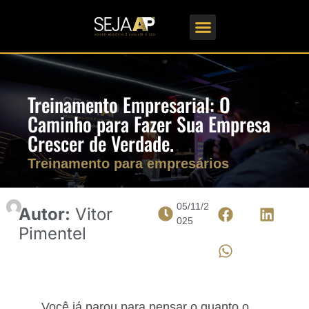
Formações em Gestão
Treinamento Empresarial: O
Caminho para Fazer Sua Empresa
Crescer de Verdade.
Treinamento para empresários
05/11/2
Autor:
Vitor
025
Pimentel
Você já parou para pensar o quanto o