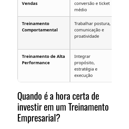
Vendas
conversão e ticket
fatu
médio
Treinamento
Trabalhar postura,
Red
Comportamental
comunicação e
conf
proatividade
aum
eng
Treinamento de Alta
Integrar
Cres
Performance
propósito,
cons
estratégia e
sust
execução
Quando é a hora certa de
investir em um Treinamento
Empresarial?