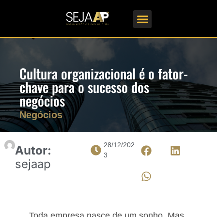
Formações em Gestão
Cultura organizacional é o fator-
chave para o sucesso dos
negócios
Negócios
28/12/202
Autor:
3
sejaap
Toda empresa nasce de um sonho. Mas